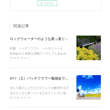
フォロー
関連記事
ロックウォーターのような真っ直ぐな人。
札幌 バッチフラワー ハーモニーベル
&nbsp;心と身体を波動アップしてしあわせ…
2019.07.19 07:11
5/11（土）バッチフラワー勉強会です。
当たり前のことだけどストレスを解消する方
法をたくさん持っている人がストレスに強…
2019.04.15 10:12