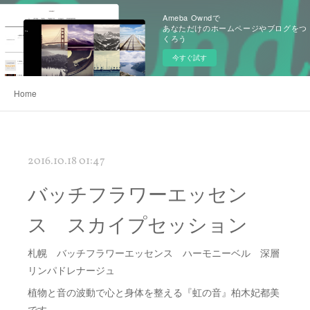
Ameba Owndで
あなただけのホームページやブログをつ
くろう
今すぐ試す
Home
2016.10.18 01:47
バッチフラワーエッセン
ス スカイプセッション
札幌 バッチフラワーエッセンス ハーモニーベル 深層
リンパドレナージュ
植物と音の波動で心と身体を整える『虹の音』柏木妃都美
です。