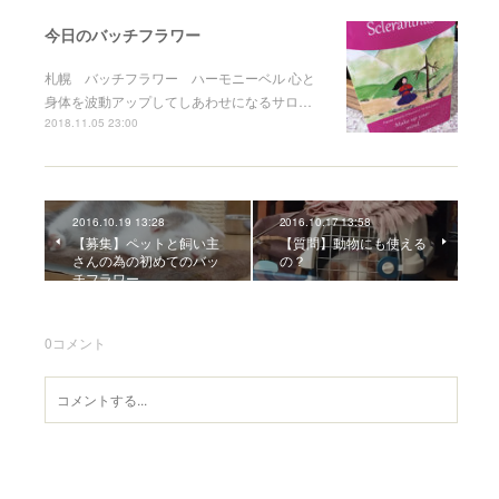
今日のバッチフラワー
札幌 バッチフラワー ハーモニーベル 心と
身体を波動アップしてしあわせになるサロ…
2018.11.05 23:00
2016.10.19 13:28
2016.10.17 13:58
【募集】ペットと飼い主
【質問】動物にも使える
さんの為の初めてのバッ
の？
チフラワー
0
コメント